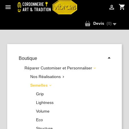
shopping_cart


Devis
(
0
)

Boutique
Réparer Customiser et Personnaliser

Nos Réalisations

Semelles

Grip
Lightness
Volume
Eco
Structure