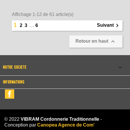
Affichage 1-12 de 61 article(s)
1

Suivant
2
3
…
6

Retour en haut

NOTRE SOCIÉTÉ
INFORMATIONS
Facebook
© 2022
VIBRAM Cordonnerie Traditionnelle
-
Conception par
Canopea Agence de Com'