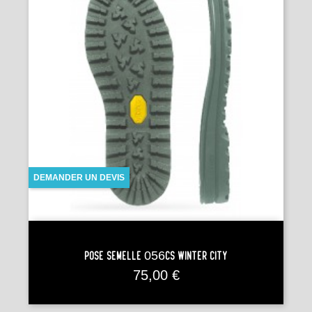
DEMANDER UN DEVIS
Pose Semelle 056CS WINTER CITY
Prix
75,00 €