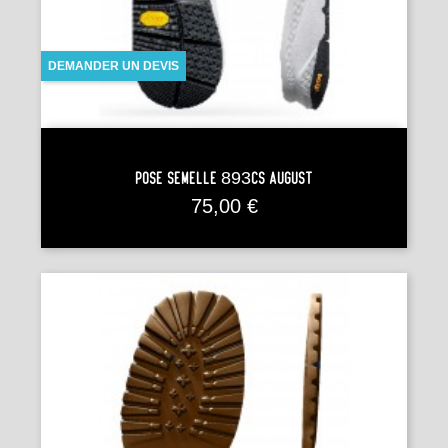
DEMANDER UN DEVIS
Pose Semelle 893CS AUGUST
Prix
75,00 €