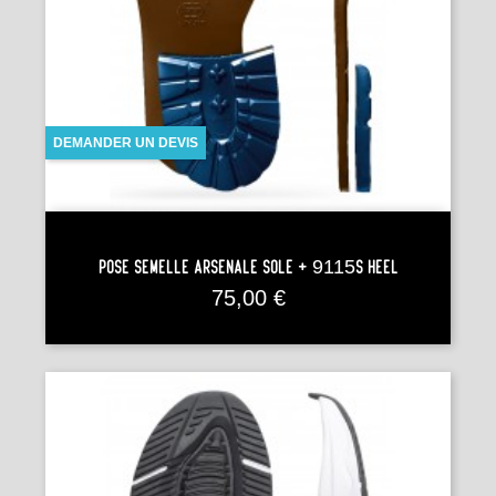
DEMANDER UN DEVIS
Pose Semelle ARSENALE SOLE + 9115S HEEL
Prix
75,00 €