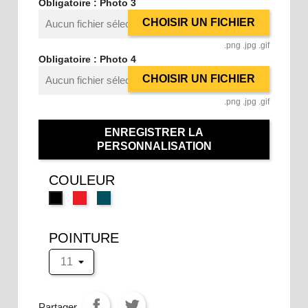
Obligatoire : Photo 3
CHOISIR UN FICHIER
Aucun fichier sélectionné
.png .jpg .gif
Obligatoire : Photo 4
CHOISIR UN FICHIER
Aucun fichier sélectionné
.png .jpg .gif
ENREGISTRER LA
PERSONNALISATION
COULEUR
DW
DV
AA
Red
Vespro
Black
POINTURE
Partager