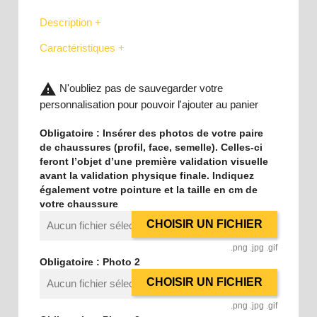
Description +
Caractéristiques +
warning
N'oubliez pas de sauvegarder votre
personnalisation pour pouvoir l'ajouter au panier
Obligatoire : Insérer des photos de votre paire
de chaussures (profil, face, semelle). Celles-ci
feront l’objet d’une première validation visuelle
avant la validation physique finale. Indiquez
également votre pointure et la taille en cm de
votre chaussure
CHOISIR UN FICHIER
Aucun fichier sélectionné
.png .jpg .gif
Obligatoire : Photo 2
CHOISIR UN FICHIER
Aucun fichier sélectionné
.png .jpg .gif