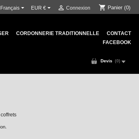
shopping_cart



Panier
(0)
Français
EUR €
Connexion
SER
CORDONNERIE TRADITIONNELLE
CONTACT
FACEBOOK
Devis
(
0
)
 coffrets
ion.