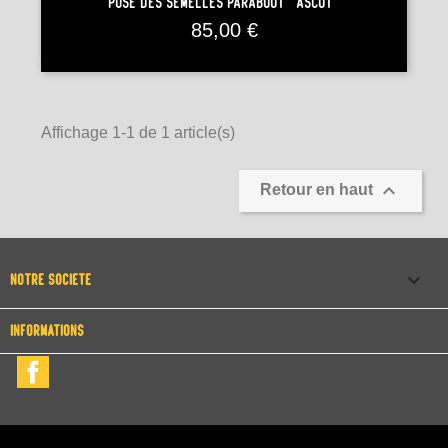
Pose Des Semelles Paraboot "Ascot"
Prix
85,00 €
Affichage 1-1 de 1 article(s)

Retour en haut

NOTRE SOCIÉTÉ
INFORMATIONS
Facebook