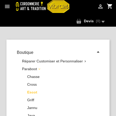
shopping_cart


Devis
(
0
)

Boutique
Réparer Customiser et Personnaliser

Paraboot

Chasse
Cross
Escot
Griff
Jannu
Java