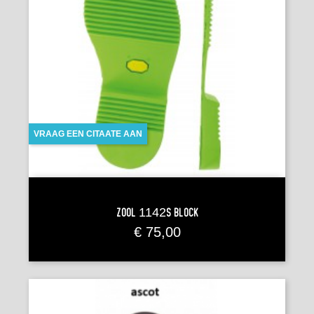
VRAAG EEN CITAATE AAN
Zool 1142S BLOCK
Prijs
€ 75,00