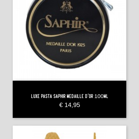
Luxe Pasta Saphir Médaille D'Or 100ml
Prijs
€ 14,95