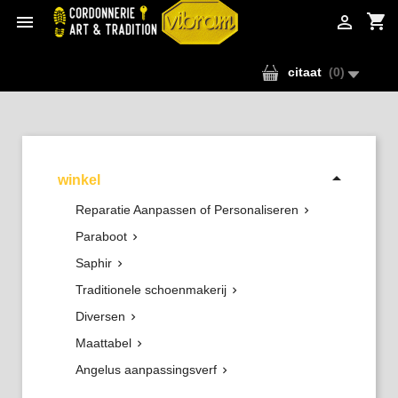
shopping_cart


citaat
(
0
)

winkel
Reparatie Aanpassen of Personaliseren

Paraboot

Saphir

Traditionele schoenmakerij

Diversen

Maattabel

Angelus aanpassingsverf
