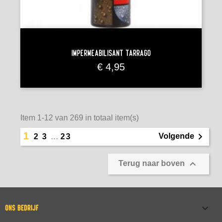
Imperméabilisant Tarrago
Prijs
€ 4,95
Item 1-12 van 269 in totaal item(s)
1

Volgende
2
3
…
23

Terug naar boven

ONS BEDRIJF