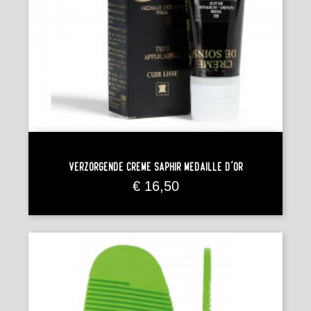
Verzorgende Crème Saphir Médaille D'Or
Prijs
€ 16,50