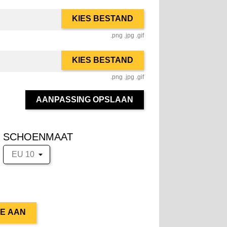
KIES BESTAND
.png .jpg .gif
KIES BESTAND
.png .jpg .gif
AANPASSING OPSLAAN
SCHOENMAAT
TE AAN