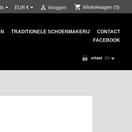
shopping_cart



Winkelwagen
(0)
ds
EUR €
Inloggen
EN
TRADITIONELE SCHOENMAKERIJ
CONTACT
FACEBOOK
citaat
(
0
)