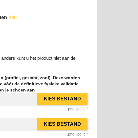
sten
hier
 anders kunt u het product niet aan de
n (profiel, gezicht, zool). Deze worden
 vóór de definitieve fysieke validatie.
an je schoen aan
KIES BESTAND
.png .jpg .gif
KIES BESTAND
.png .jpg .gif