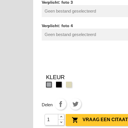
Verplicht: foto 3
Geen bestand geselecteerd
Verplicht: foto 4
Geen bestand geselecteerd
KLEUR
AA
55
DV
Black
Cream
Grey
Delen

VRAAG EEN CITAA