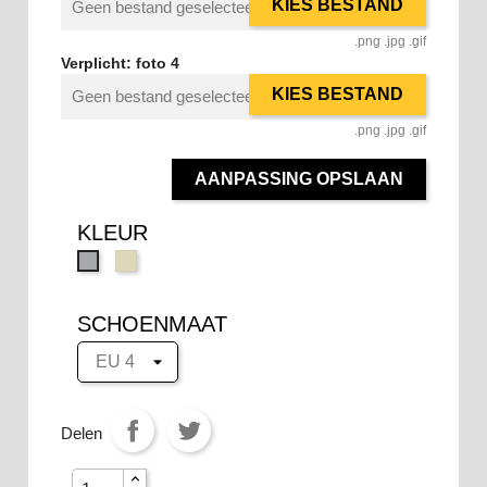
KIES BESTAND
Geen bestand geselecteerd
.png .jpg .gif
Verplicht: foto 4
KIES BESTAND
Geen bestand geselecteerd
.png .jpg .gif
AANPASSING OPSLAAN
KLEUR
55
DU
Cream
Grey
SCHOENMAAT
Delen