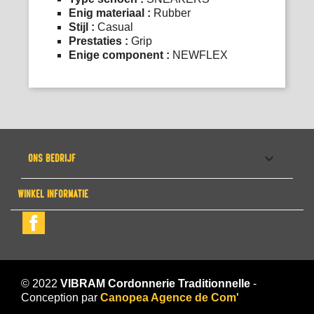
Enig materiaal :
Rubber
Stijl :
Casual
Prestaties :
Grip
Enige component :
NEWFLEX

ONS BEDRIJF
WINKEL INFORMATIE
Facebook
© 2022
VIBRAM Cordonnerie Traditionnelle
-
Conception par
Canopea Agence de Com'