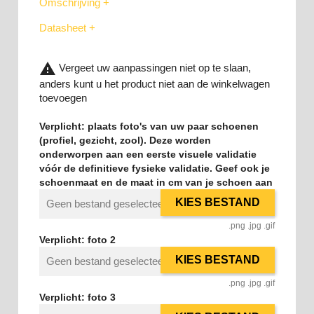
Omschrijving +
Datasheet +
warning
Vergeet uw aanpassingen niet op te slaan,
anders kunt u het product niet aan de winkelwagen
toevoegen
Verplicht: plaats foto's van uw paar schoenen
(profiel, gezicht, zool). Deze worden
onderworpen aan een eerste visuele validatie
vóór de definitieve fysieke validatie. Geef ook je
schoenmaat en de maat in cm van je schoen aan
KIES BESTAND
Geen bestand geselecteerd
.png .jpg .gif
Verplicht: foto 2
KIES BESTAND
Geen bestand geselecteerd
.png .jpg .gif
Verplicht: foto 3